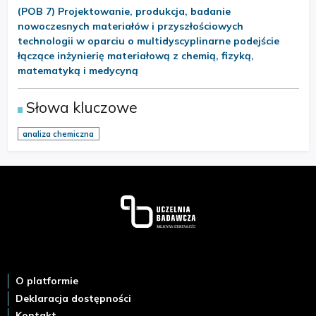
(POB 7) Projektowanie, produkcja, badanie
nowoczesnych materiałów i przyszłościowych
technologii w oparciu o multidyscyplinarne podejście
łączące inżynierię materiałową z chemią, fizyką,
matematyką i medycyną
Słowa kluczowe
analiza chemiczna
Stopka
O platformie
Deklaracja dostępności
Kontakt