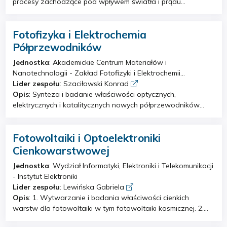
procesy zachodzące pod wpływem światła i prądu
elektrycznego, • fotokatalizę – wykorzystanie światła do
rozkładu zanieczyszczeń, • elektrokatalizę i technologie
Fotofizyka i Elektrochemia
wodorowe, • badania nad półprzewodnikami,
nanomateriałami i ich strukturą elektronową, • projektowanie
Półprzewodników
materiałów do magazynowania i konwersji energii. •
Jednostka
: Akademickie Centrum Materiałów i
obliczenia ab initio dotyczące struktury elektronowej
Nanotechnologii - Zakład Fotofizyki i Elektrochemii
materiałów, • badania właściwości optycznych
Półprzewodników
Lider zespołu
: Szaciłowski Konrad
półprzewodników, • syntezę nanostruktur na bazie: tlenków
Opis
: Synteza i badanie właściwości optycznych,
prostych i złożonych, chalkogenków metali przejściowych i
elektrycznych i katalitycznych nowych półprzewodników
heterostruktur półprzewodnikowych.
szerokopasmowych.
Fotowoltaiki i Optoelektroniki
Cienkowarstwowej
Jednostka
: Wydział Informatyki, Elektroniki i Telekomunikacji
- Instytut Elektroniki
Lider zespołu
: Lewińska Gabriela
Opis
: 1. Wytwarzanie i badania właściwości cienkich
warstw dla fotowoltaiki w tym fotowoltaiki kosmicznej. 2.
Wytwarzanie i badania właściwości materiałów