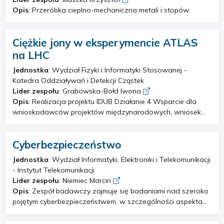
optymalizację ich składu chemicznego, doskonalenie
Opis
: Przeróbka cieplno-mechaniczna metali i stopów.
technologii produkcji oraz poprawę bezpieczeństwa ich
użytkowania. Szczególny nacisk kładziony jest na
efektywność energetyczną, niezawodność oraz
Ciężkie jony w eksperymencie ATLAS
minimalizację negatywnego wpływu materiałów
na LHC
wybuchowych na środowisko i zdrowie człowieka.
Kluczowe obszary badawcze obejmują analizę zależności
Jednostka
: Wydział Fizyki i Informatyki Stosowanej -
pomiędzy składem chemicznym a właściwościami
Katedra Oddziaływań i Detekcji Cząstek
użytkowymi materiałów wybuchowych, z wykorzystaniem
Lider zespołu
: Grabowska-Bołd Iwona
analiz termodynamicznych oraz prób strzałowych w
Opis
: Realizacja projektu IDUB Działanie 4 Wsparcie dla
warunkach rzeczywistych. Zespół prowadzi także
wnioskodawców projektów międzynarodowych, wniosek
szczegółowe badania dotyczące emisji gazów (NOₓ, COₓ)
9722, pt. Nieodkryty potencjał ekstremalnych zderzeń
powstających w procesach detonacyjnych, opracowując
ciężkich jonów w eksperymencie ATLAS na LHC.
jednocześnie innowacyjne, ekologiczne rozwiązania w
Cyberbezpieczeństwo
zakresie tzw. „zielonych” materiałów wybuchowych oraz
Jednostka
: Wydział Informatyki, Elektroniki i Telekomunikacji
mas zapalających o ograniczonym oddziaływaniu
- Instytut Telekomunikacji
środowiskowym. Ważnym kierunkiem działalności zespołu są
Lider zespołu
: Niemiec Marcin
interdyscyplinarne badania z zakresu bezpieczeństwa
Opis
: Zespół badawczy zajmuje się badaniami nad szeroko
cywilnego zastosowania materiałów wybuchowych,
pojętym cyberbezpieczeństwem, w szczególności aspektami
obejmujące analizę procesową wszystkich etapów cyklu
związanymi ze współczesną kryptografią (w tym kwantową i
życia materiałów wysokoenergetycznych tzn. od ich
postkwantową), wykrywaniem podatności i ataków, analizą
wytwarzania, poprzez transport i magazynowanie, po