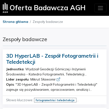
Oferta Badawcza AGH
Strona główna
Zespoły badawcze
Zespoły badawcze
3D HyperLAB - Zespół Fotogrametrii i
Teledetekcji
Jednostka
: Wydział Geodezji Górniczej i Inżynierii
Środowiska - Katedra Fotogrametrii, Teledetekcji
Środowiska i Inżynierii Przestrzennej
Lider zespołu
: Mikrut Sławomir
Opis
: "3D HyperLAB - Zespół Fotogrametrii i Teledetekcji"
zajmuje się pozyskiwaniem, opracowaniem, analizą i
wizualiazacją geo-danych obrazowych pozyskanych z
różnych pułapów i przy pomocy różnych sensorów (w tym
Słowa kluczowe:
fotogrametria i teledetekcja
hiperspektralnych i radarowych). Zespół rozwija również
Sztuczna inteligencja i uczenie maszynowe
bliźniaki cyfrowe