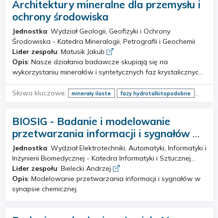
Architektury mineralne dla przemysłu i
krystalograficznej, tekstury strukturalnej, składu fazowego,
właściwości eksploatacyjnych (m.in. własności tribologiczne,
ochrony środowiska
reologiczne, wytrzymałościowe, strukturalne, chemiczne i
Jednostka
: Wydział Geologii, Geofizyki i Ochrony
jakościowe). Metod statystycznych w inżynierii jakości.
Środowiska - Katedra Mineralogii, Petrografii i Geochemii
Lider zespołu
: Matusik Jakub
Opis
: Nasze działania badawcze skupiają się na
wykorzystaniu minerałów i syntetycznych faz krystalicznych
oraz innych zasobów mineralnych do produkcji materiałów
funkcjonalnych mających zastosowanie w przemyśle i
Słowa kluczowe:
minerały ilaste
fazy hydrotalkitopodobne
ochronie środowiska. Aktualne cele badawcze: 1.
adsorpcja
fotodegradacja
mykotoksyny
odzysk litu
Charakterystyka chemiczna i mineralogiczna minerałów
BIOSIG - Badanie i modelowanie
warstwowych (minerałów ilastych, faz
przetwarzania informacji i sygnałów w
hydrotalkitopodobnych LDH) i szkieletowych (zeolitów). 2.
Modyfikacja minerałów w celu uzyskania funkcjonalnych
układach biologicznych
Jednostka
: Wydział Elektrotechniki, Automatyki, Informatyki i
materiałów mineralnych, głównie selektywnych
Inżynierii Biomedycznej - Katedra Informatyki i Sztucznej
adsorbentów, (foto)katalizatorów i kompozytów do: +
Inteligencji
Lider zespołu
: Bielecki Andrzej
detoksyfikacji (immobilizacja mykotoksyn) + uzdatniania i
Opis
: Modelowanie przetwarzania informacji i sygnałów w
remediacji środowisk wodnych - adsorpcyjne i
synapsie chemicznej.
fotokatalityczne procesy usuwania zanieczyszczeń
nieorganicznych (metale ciężkie) i organicznych (pestycydy,
estrogeny steroidowe) + odzysku wybranych pierwiastków