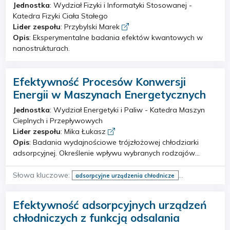
Jednostka
: Wydział Fizyki i Informatyki Stosowanej -
Grupa brała udział w opracowaniu programu kształcenia z
Katedra Fizyki Ciała Stałego
zakresu technologii kosmicznych w projekcie UNIVERSEH,
Lider zespołu
: Przybylski Marek
uruchomieniu kursów na platformie Moodle, a także
Opis
: Eksperymentalne badania efektów kwantowych w
opublikowała serię artykułów na temat edukacyjnego
nanostrukturach.
potencjału technologii VR. Grupa organizuje cykliczne
wydarzenie Kraków Space Week, popularyzujące
eksplorację kosmosu wśród lokalnej społeczności, oraz
Efektywność Procesów Konwersji
bierze udział w licznych wydarzeniach edukacyjnych, takich
Energii w Maszynach Energetycznych
jak Piknik Naukowy czy Małopolska Noc Naukowców. Grupa
współpracuje z partnerami konsorcjum UNIVERSEH, Alvernia
Jednostka
: Wydział Energetyki i Paliw - Katedra Maszyn
Planet, Urzędem Miasta Krakowa, Krakowskim Biurem
Cieplnych i Przepływowych
Festiwalowym, Apteką Designu oraz Open Eyes Economy
Lider zespołu
: Mika Łukasz
Summit.
Opis
: Badania wydajnościowe trójzłożowej chłodziarki
adsorpcyjnej. Określenie wpływu wybranych rodzajów
klejów na poprawę wymiany ciepła w złożu. Analiza
możliwości wykorzystania sorbentów na bazie żelu
Słowa kluczowe:
adsorpcyjne urządzenia chłodnicze
krzemionkowego, węgli aktywnych, zeolitów oraz
synteza sorbentów
oczyszczanie wody do elektrolizy
mikroporowatych struktur MOF w chłodziarkach
odsalanie wody
materiały zmiennofazowe
Efektywność adsorpcyjnych urządzeń
adsorpcyjnych zasilanych ciepłem odpadowym. Określenie
współczynnik przewodzenia ciepła
chłodniczych z funkcją odsalania
wpływu dodatków o wysokim współczynniku przewodzenia
ciepła na zdolności sorpcyjne i przewodność cieplną