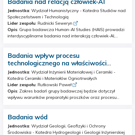
Badania nad relacją człowiek-AI
(np. litu).
Jednostka
: Wydział Humanistyczny - Katedra Studiów nad
Społeczeństwem i Technologią
Lider zespołu
: Rudnicki Seweryn
Opis
: Grupa badawcza Human-AI Studies (HAIS) prowadzi
interdyscyplinarne badania nad interakcją człowiek-AI,
sytuujące się na przecięciu nauk o społeczeństwie i kulturze,
studiów nad nauką i technologią, teorii praktyk,
Badania wpływ procesu
technoantropologii oraz studiów nad projektowaniem.
Tematy badawcze to na przykład: wykorzystanie technologii
technologicznego na właściwości
sztucznej inteligencji w badaniu i obrazowaniu świata
tribologiczne węglika boru
Jednostka
: Wydział Inżynierii Materiałowej i Ceramiki -
społecznego czy reprodukcja nierówności związanych z
Katedra Ceramiki i Materiałów Ogniotrwałych
płcią w projektowaniu interfejsów konwersacyjnych. Poza
Lider zespołu
: Rutkowski Paweł
pracą naukową, grupa badawcza prowadzi także szkolenia
Opis
: Zakres badań grupy badawczej będzie dotyczył
z zakresu wykorzystania technologii AI w prowadzeniu
wpływu warunków preparatyki proszków oraz procesu
badań w naukach społecznych i humanistycznych.
zagęszczania (spiekanie swobodne, prasowanie na gorąco,
spiekania wspomagane polem elektrycznym, obróbki
Badania wód
laserowej, DCC) na właściwości tribologiczne węglika boru.
Brany będą pod uwagę laboratoryjnie oraz komercyjne
Jednostka
: Wydział Geologii, Geofizyki i Ochrony
proszki oraz granulaty węglika boru. Badania będą
Środowiska - Katedra Hydrogeologii i Geologii Inżynierskiej