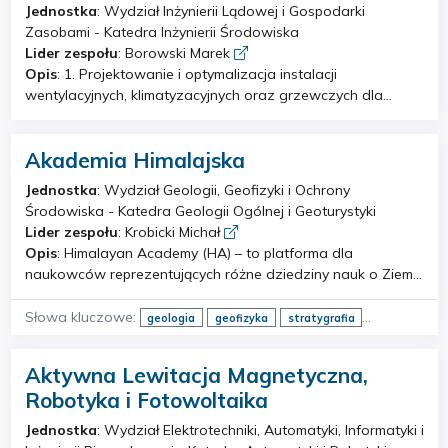
piezoelektrycznych. Wytrzymałość mechaniczna
Jednostka
: Wydział Inżynierii Lądowej i Gospodarki
kompozytowych belek piezoelektrycznych w procesie
Zasobami - Katedra Inżynierii Środowiska
cyklicznego zginania.
Lider zespołu
: Borowski Marek
Opis
: 1. Projektowanie i optymalizacja instalacji
wentylacyjnych, klimatyzacyjnych oraz grzewczych dla
obiektów przemysłowych, kopalń, garaży podziemnych i
tuneli komunikacyjnych. 2. Projektowanie systemów
Akademia Himalajska
wentylacji pożarowej oraz klimatyzacji w kopalniach
podziemnych. 3. Prowadzenie badań w laboratoriach
Jednostka
: Wydział Geologii, Geofizyki i Ochrony
Termoanemometrii, Techniki Chłodniczej, Maszyn
Środowiska - Katedra Geologii Ogólnej i Geoturystyki
Przepływowych oraz Fizyki Cieplnej Budowli. 4. Badania
Lider zespołu
: Krobicki Michał
przepływów, charakterystyk wymienników ciepła,
Opis
: Himalayan Academy (HA) – to platforma dla
nawiewników, wywiewników oraz urządzeń wentylacyjnych.
naukowców reprezentujących różne dziedziny nauk o Ziemi i
5. Modelowanie przepływów powietrza przy użyciu
środowisku oraz różne instytucje naukowo-badawcze,
zaawansowanych technik CFD (Computational Fluid
służąca wymianie wiedzy, doświadczeń i podejmowaniu
Słowa kluczowe:
geologia
geofizyka
stratygrafia
Dynamics) dla urządzeń i instalacji wentylacyjnych. 6.
wspólnych badań. Himalayan Academy ma charakter grupy
paleontologia
mikropaleontologia
sejsmologia
Pomiary termowizyjne maszyn, instalacji oraz budynków, a
roboczej, której celem jest aktywne rozpoznawanie struktury
płytkie badania geofizyczne
sedymentologia
także audyty energetyczne. 7. Analiza i dobór odnawialnych
Aktywna Lewitacja Magnetyczna,
geologicznej i ewolucji Himalajów, analiza paleośrodowiska
źródeł energii dla budynków mieszkalnych i przemysłowych,
Robotyka i Fotowoltaika
i procesów kształtujących współczesne środowisko
w tym projektowanie systemów zintegrowanych z
geologiczne, ocena zagrożeń geologicznych i określenie ich
Jednostka
: Wydział Elektrotechniki, Automatyki, Informatyki i
instalacjami HVAC. 8. Organizacja i prowadzenie studiów
wpływu na lokalne społeczności. Himalayan Academy jest