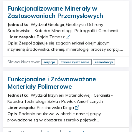
organicznych dla zastosowań optoelektronicznych i
Funkcjonalizowane Minerały w
fotowoltaicznych. 3. Badania właściwości optycznych
cienkich warstw metodami spektroskopii optycznej i
Zastosowaniach Przemysłowych
elipsometrii spektroskopowej.
Jednostka
: Wydział Geologii, Geofizyki i Ochrony
Środowiska - Katedra Mineralogii, Petrografii i Geochemii
Lider zespołu
: Bajda Tomasz
Opis
: Zespół zajmuje się zagadnieniami obejmującymi
inżynierię środowiska, chemię, mineralogię, procesy sorpcji,
funkcjonalizację i przetwarzanie minerałów oraz recyklingu.
W zakresie adsorpcji nasze badania koncentrują się na
Słowa kluczowe:
sorpcja
zanieczyszczenie
remediacja
sorpcji zanieczyszczeń nieorganicznych i organicznych na
hydrometalurgia
ścieki
woda
minerały
naturalnych i modyfikowanych zeolitach i minerałach
Funkcjonalne i Zrównoważone
ilastych, tlenkach i wodorotlenkach żelaza. Prace w zakresie
Materiały Polimerowe
funkcjonalizacji koncentrują się na opracowywaniu
zaawansowanych materiałów do zastosowań
Jednostka
: Wydział Inżynierii Materiałowej i Ceramiki -
środowiskowych, w szczególności w sorpcji i remediacji.
Katedra Technologii Szkła i Powłok Amorficznych
Badania obejmują innowacyjne techniki funkcjonalizacji
Lider zespołu
: Pielichowska Kinga
materiałów mineralnych, integrując interdyscyplinarne
Opis
: Badania naukowe w obrębie naszej grupy
badania w celu wyznaczenia nowych trendów w
prowadzone są w obszarze szeroko pojętych
materiałoznawstwie. Technologia mineralna w naszych
funkcjonalnych i zrównoważonych materiałów
badaniach obejmuje odzysk i przetwarzanie minerałów ze