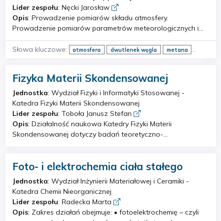
ograniczania. Pomiary i analizy oddziaływań
Lider zespołu
: Nęcki Jarosław
elektromagnetycznych w elektroenergetyce. Problemy
Opis
: Prowadzenie pomiarów składu atmosfery.
techno-ekonomiczne w elektroenergetyce. Problemy
Prowadzenie pomiarów parametrów meteorologicznych i
ekologiczne oddziaływania obiektów elektroenergetycznych
mikrometeorologicznych. Prowadzenie pomiarów składu
na środowisko.
izotopowego gazów atmosferycznych. Bilansowanie emisji
Słowa kluczowe:
atmosfera
dwutlenek węgla
metana
gazów do atmosfery. Modelowanie dynamiki i chemii
gazy cieplarniane
atmosfery.
Fizyka Materii Skondensowanej
Jednostka
: Wydział Fizyki i Informatyki Stosowanej -
Katedra Fizyki Materii Skondensowanej
Lider zespołu
: Toboła Janusz Stefan
Opis
: Działalność naukowa Katedry Fizyki Materii
Skondensowanej dotyczy badań teoretyczno-
eksperymentalnych w następujących obszarach: *
Właściwości i analiza symetrii wybranych faz struktur
Foto- i elektrochemia ciała stałego
uporządkowanych * Badania struktur aperiodycznych *
Deformacja, rekrystalizacja i naprężenia w materiałach *
Jednostka
: Wydział Inżynierii Materiałowej i Ceramiki -
Struktura elektronowa materii skondensowanej * Obliczenia
Katedra Chemii Nieorganicznej
ab initio materiałów funkcjonalnych * Badania polimerów *
Lider zespołu
: Radecka Marta
Symulacje rekrystalizacji i wzrostu ziaren
Opis
: Zakres działań obejmuje: • fotoelektrochemię – czyli