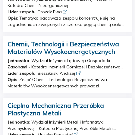
nanostruktury materiałów, metrologia. - Zastosowanie
powstawania wtrąceń niemetalicznych. 5) Regeneracja mas
Katedra Chemii Nieorganicznej
uczenia maszynowego oraz sztucznej inteligencji w
formierskich, wytwarzanie form i rdzeni metodą addytywną.
Lider zespołu
: Drożdż Ewa
tomografii oraz mikroskopii elektronowej.
6) Badania nanocząstek metali pod kątem ich potencjalnego
Opis
: Tematyka badawcza zespołu koncentruje się na
zastosowania, jako biosensory i nośniki leków. 7)
zagadnieniach związanych z szeroko pojętą chemią ciała
Projektowanie nowych peptydowych antagonistów
stałego włączając w to analizę mechanizmów i kinetyki
receptorów GPCR. 8) 3D-drukowane implanty kości. 9)
reakcji. Zespół zajmuje się syntezą mikro i
Badania dzieł sztuki metodami spektroskopii molekularnej.
Chemii, Technologii i Bezpieczeństwa
nanostrukturalnych materiałów tlenkowych oraz
10) Spektroskopowe badania struktur molekularnych.
kompozytowych do zastosowań katalitycznych oraz
Materiałów Wysokoenergetycznych
elektrochemicznych. Członkowie zespołu specjalizują się w
Jednostka
: Wydział Inżynierii Lądowej i Gospodarki
charakterystyce właściwości utleniająco-redukujących,
Zasobami - Katedra Inżynierii Górniczej i Bezpieczeństwa
elektrycznych oraz katalitycznych materiałów do
Pracy
Lider zespołu
: Biessikirski Andrzej
zastosowań w konwersji energii oraz katalizie
Opis
: Zespół Chemii, Technologii i Bezpieczeństwa
środowiskowej.
Materiałów Wysokoenergetycznych prowadzi
zaawansowane badania naukowe w obszarze
fizykochemii, technologii oraz bezpieczeństwa materiałów
Cieplno-Mechaniczna Przeróbka
wybuchowych, ze szczególnym uwzględnieniem ich
zastosowań w górnictwie. Działalność zespołu obejmuje
Plastyczna Metali
kompleksowe prace badawczo-rozwojowe ukierunkowane
Jednostka
: Wydział Inżynierii Metali i Informatyki
na poznanie właściwości fizykochemicznych i parametrów
Przemysłowej - Katedra Plastycznej Przeróbki Metali i
detonacyjnych materiałów wysokoenergetycznych,
Metalurgii Ekstrakcyjnej
Lider zespołu
: Muszka Krzysztof