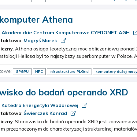
eligencja
TOP500
uczenie maszynowe
komputer Athena
:
Akademickie Centrum Komputerowe CYFRONET AGH
ntaktowa
:
Magryś Marek
iczny
: Athena osiąga teoretyczną moc obliczeniową ponad 7,7 PFlops. Do
lacji Heliosa był to najszybszy superkomputer w Polsce. Athena dostarcza
środowisku naukowemu i gospodarce zasoby obliczeniowe opa
zowe:
GPGPU
HPC
infrastruktura PLGrid
komputery dużej moc
eligencja
TOP500
uczenie maszynowe
wisko do badań operando XRD
:
Katedra Energetyki Wodorowej
ntaktowa
:
Świerczek Konrad
iczny
: Stanowisko do badań operando XRD jest zaawansowanym systemem
ym przeznaczonym do charakteryzacji strukturalnej materia
 do rzeczywistych warunków ich pracy. Aparatura umożliwia