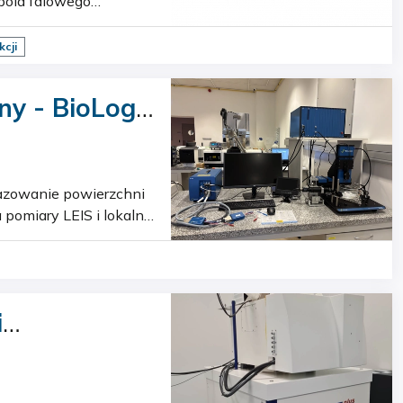
pola falowego
kcjach. Jego
kcji
y - BioLogic
i