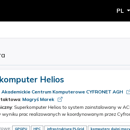
PL
ra
komputer Helios
:
Akademickie Centrum Komputerowe CYFRONET AGH
ntaktowa
:
Magryś Marek
iczny
: Superkomputer Helios to system zainstalowany w ACK Cyfronet AGH, a
 wyniku prac realizowanych w koordynowanym przez Cyfron
tura Superkomputerowa dla EuroHPC – EuroHPC PL. Superkomp
zowe:
GPGPU
HPC
infrastruktura PLGrid
komputery dużej moc