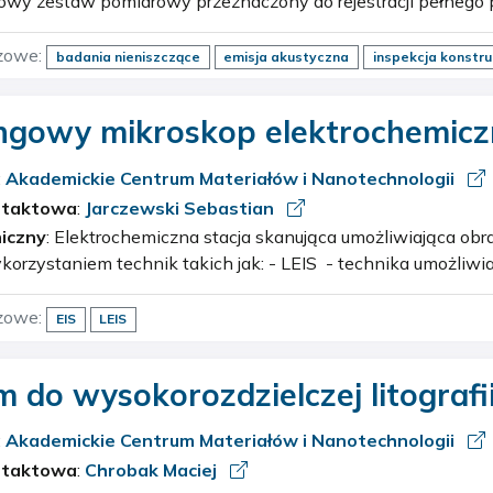
owy zestaw pomiarowy przeznaczony do rejestracji pełnego 
go podczas procesów zachodzących w materiałach i konstru
m elementem…
zowe:
badania nieniszczące
emisja akustyczna
inspekcja konstru
ngowy mikroskop elektrochemiczn
:
Akademickie Centrum Materiałów i Nanotechnologii
ntaktowa
:
Jarczewski Sebastian
iczny
: Elektrochemiczna stacja skanująca umożliwiająca obrazowanie powierzchni
technik takich jak: - LEIS - technika umożliwia pomiary LEIS i lokalnej
i impedancji elektrochemicznej (LEIM). W LEIS mierzone …
zowe:
EIS
LEIS
 do wysokorozdzielczej litografi
ronowej
:
Akademickie Centrum Materiałów i Nanotechnologii
ntaktowa
:
Chrobak Maciej