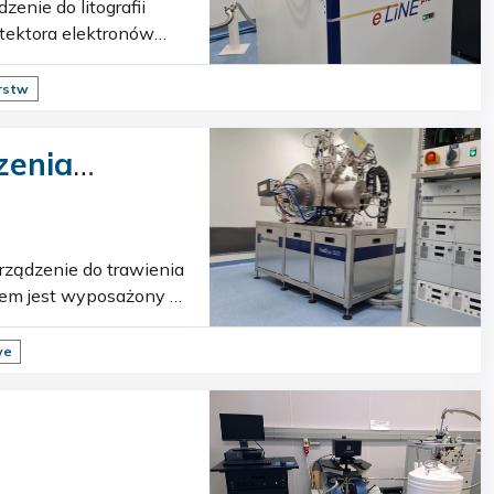
etektora elektronów
rstw
zenia
tem jest wyposażony w
we