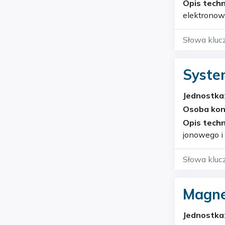
Opis techn
elektronowe
wtórnych, d
Słowa kluc
Syste
wars
Jednostka
Osoba ko
Opis techn
jonowego i
działo jon
Słowa kluc
Magne
Jednostka