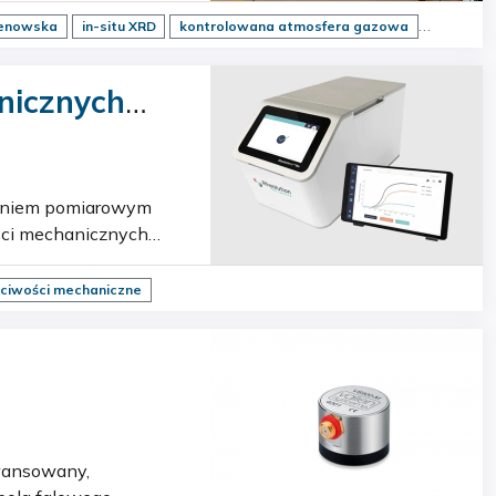
genowska
in-situ XRD
kontrolowana atmosfera gazowa
nicznych
ści mechanicznych
 Aparatura wykorzys…
ciwości mechaniczne