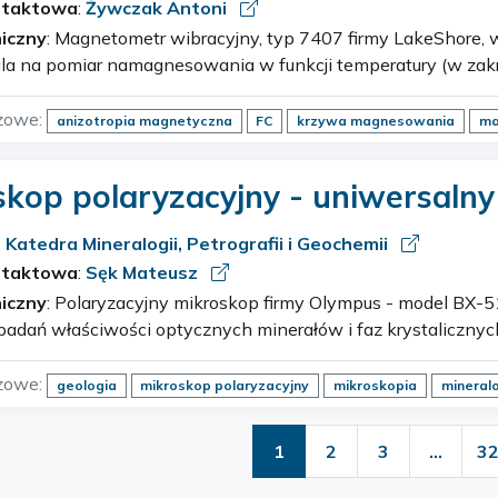
ntaktowa
:
Żywczak Antoni
iczny
: Magnetometr wibracyjny, typ 7407 firmy LakeShore, wuposażony w kriostat i
la na pomiar namagnesowania w funkcji temperatury (w zakr
zotu do 1000 ºC), w funkcji zewnętrznego pola magnetycznego
zowe:
anizotropia magnetyczna
FC
krzywa magnesowania
ma
polaryzacyjny - uniwersalny Olympus
:
Katedra Mineralogii, Petrografii i Geochemii
ntaktowa
:
Sęk Mateusz
iczny
: Polaryzacyjny mikroskop firmy Olympus - model BX-51 stanowi kompletny
badań właściwości optycznych minerałów i faz krystalicznyc
anym przechodzącym i odbitym. Mikroskop został wyposaż
zowe:
geologia
mikroskop polaryzacyjny
mikroskopia
mineral
1
2
3
…
3