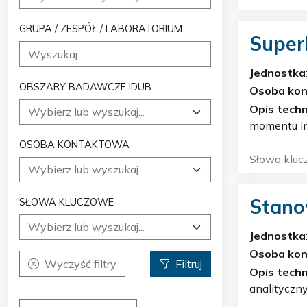
sztuczna int
GRUPA / ZESPÓŁ / LABORATORIUM
Super
Jednostka
OBSZARY BADAWCZE IDUB
Osoba ko
Opis techn
momentu insta
polskiemu 
OSOBA KONTAKTOWA
akc…
Słowa kluc
sztuczna int
Stano
SŁOWA KLUCZOWE
Jednostka
Osoba ko
Wyczyść filtry
Filtruj
Opis techn
analityczn
zbliżonych