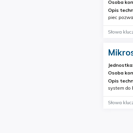
Osoba ko
Opis techn
piec pozwa
ciekłego a
Słowa kluc
Mikroskop 
BX-51
Jednostka
Osoba ko
Opis techn
system do 
spolaryzow
Olympus…
Słowa kluc