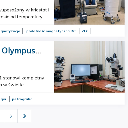
esie od temperatury
 (do 2.5 Tesla…
gnetyzacja
podatność magnetyczna DC
ZFC
h w świetle
ony w kamerę cyfrową
ogia
petrografia
2