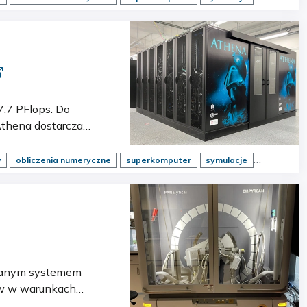
rte na procesorach i
y
obliczenia numeryczne
superkomputer
symulacje
łów w warunkach
 prowadzenie badań