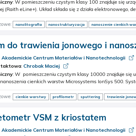
iczny
: W pomieszczeniu czystym klasy 100 znajduje się urządzenie do litografii
j (Raith eLine+). Układ składa się z działa elektronowego, d
etektora in-lens, interferometru laserowe…
zowe:
nanolitografia
nanostrukturyzacja
nanoszenie cienkich wa
m do trawienia jonowego i nanos
tw
:
Akademickie Centrum Materiałów i Nanotechnologii
ntaktowa
:
Chrobak Maciej
iczny
: W pomieszczeniu czystym klasy 10000 znajduje się urządzenie do trawienia
 nanoszenia cienkich warstw Microsystems IonSys 500. Sys
owe wraz z detektorem SIMS, który umożliwia trawie…
zowe:
cienkie warstwy
profilometr
sputtering
trawienie jono
tometr VSM z kriostatem
:
Akademickie Centrum Materiałów i Nanotechnologii