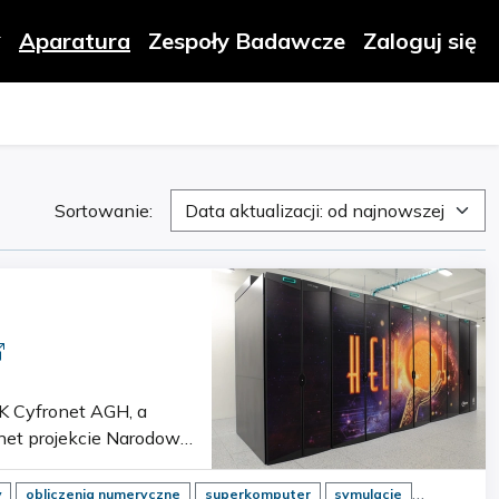
Aparatura
Zespoły Badawcze
Zaloguj się
Sortowanie:
Data aktualizacji: od najnowszej
et projekcie Narodowa
uter został zbudo…
y
obliczenia numeryczne
superkomputer
symulacje