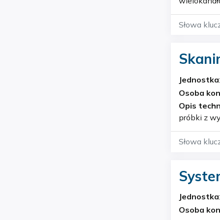
wielokanał
generowane
centralny
Słowa kluc
Skani
M470
Jednostka
Osoba ko
Opis techn
próbki z wykorzystaniem 
mikroskopi
Słowa kluc
System
elekt
Jednostka
Osoba ko