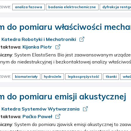
zowe:
analiza fazowa
badania elektrochemiczne
dyfrakcja rent
unkcjonalne
mikrostruktura
operando XRD
wysokie temperatury
m do pomiaru właściwości mecha
teriałów
:
Katedra Robotyki i Mechatroniki
ntaktowa
:
Kijanka Piotr
iczny
: System ElastoSens Bio jest zaawansowanym urządzeniem pomiarowym
nym do niedestrukcyjnej i bezkontaktowej analizy właściwo
 miękkich, w tym biomateriałów oraz tkanek biologicznych.
zowe:
biomateriały
hydrożele
lepkosprężystość
tkanki
właś
m do pomiaru emisji akustycznej
:
Katedra Systemów Wytwarzania
ntaktowa
:
Paćko Paweł
iczny
: System do pomiaru zjawisk emisji akustycznej to zaawansowany,