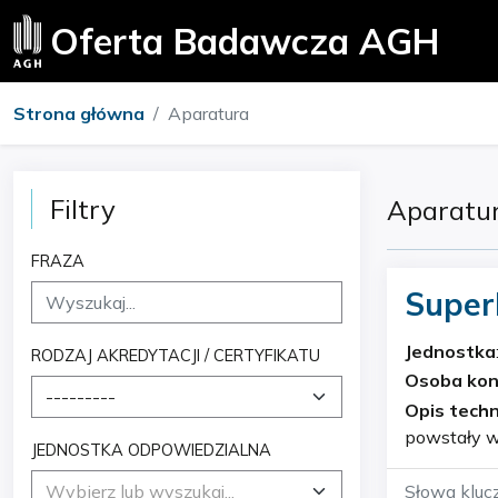
Oferta Badawcza AGH
Strona główna
Aparatura
Filtry
Aparatu
FRAZA
Super
Jednostka
RODZAJ AKREDYTACJI / CERTYFIKATU
Osoba ko
---------
Opis techn
powstały w
JEDNOSTKA ODPOWIEDZIALNA
Infrastruk
Wybierz lub wyszukaj...
Słowa kluc