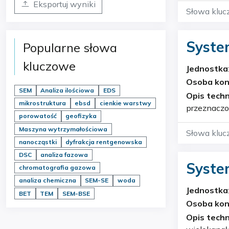
Eksportuj wyniki
dyfra…
Słowa kluc
materiały f
Syste
Popularne słowa
bioma
kluczowe
Jednostka
Osoba ko
SEM
Analiza ilościowa
EDS
Opis techn
mikrostruktura
ebsd
cienkie warstwy
przeznaczo
porowatość
geofizyka
materiałów
Maszyna wytrzymałościowa
Słowa kluc
nanocząstki
dyfrakcja rentgenowska
DSC
analiza fazowa
Syste
chromatografia gazowa
analiza chemiczna
SEM-SE
woda
Jednostka
BET
TEM
SEM-BSE
Osoba ko
Opis techn