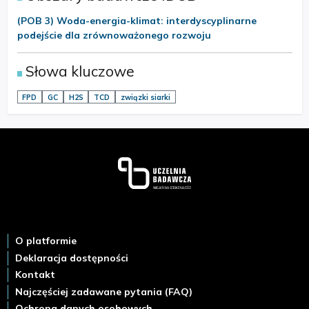
(POB 3) Woda-energia-klimat: interdyscyplinarne
podejście dla zrównoważonego rozwoju
Słowa kluczowe
FPD
GC
H2S
TCD
związki siarki
Stopka
O platformie
Deklaracja dostępności
Kontakt
Najczęściej zadawane pytania (FAQ)
Ochrona danych osobowych