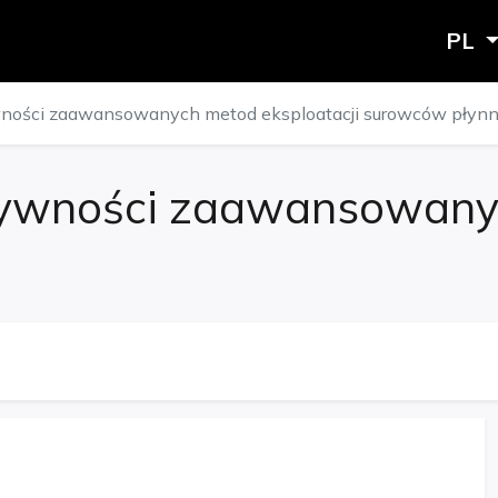
PL
ności zaawansowanych metod eksploatacji surowców płyn
tywności zaawansowanyc