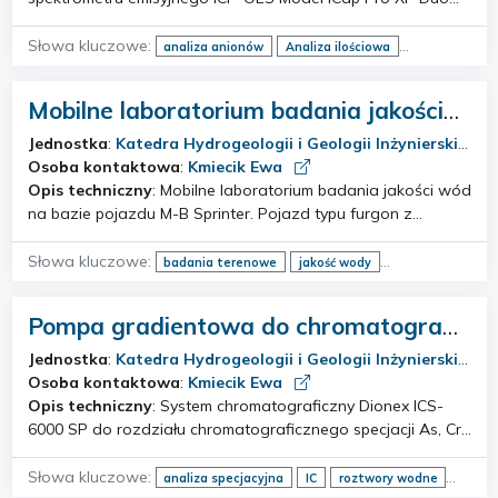
chromatografii jo…
(Thermo Scientific) z pionowym palnikiem, polichromatorem
Echelle i detektorem CID. 2. Mineralizatora mikrofalowego
Słowa kluczowe:
analiza anionów
Analiza ilościowa
UltraWAVE (Milestone) Tech…
analiza pierwiastkowa
IC
ICP-OES
mineralizacja mikrofalowa
woda
Mobilne laboratorium badania jakości
wód
Jednostka
:
Katedra Hydrogeologii i Geologii Inżynierskiej
Osoba kontaktowa
:
Kmiecik Ewa
Opis techniczny
: Mobilne laboratorium badania jakości wód
na bazie pojazdu M-B Sprinter. Pojazd typu furgon z
napędem na obie osie (4x4), z reduktorem terenowym.
Trwała specjalistyczna zabudowa laboratoryjna z
Słowa kluczowe:
badania terenowe
jakość wody
materiałów kwasoodpornych (szafy i szuflad…
mobilne laboratorium
pobór próbek
wody podziemne
wody powierzchniowe
Pompa gradientowa do chromatografii
jonowej Dionex ICS-6000
Jednostka
:
Katedra Hydrogeologii i Geologii Inżynierskiej
Osoba kontaktowa
:
Kmiecik Ewa
Opis techniczny
: System chromatograficzny Dionex ICS-
6000 SP do rozdziału chromatograficznego specjacji As, Cr,
Sb, Se i ich ilościowego oznaczenia w sprzężeniu ze
spektrometrią mas (ICP-MS): Pompa gradientowa model SP
Słowa kluczowe:
analiza specjacyjna
IC
roztwory wodne