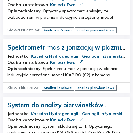
sprzężonej (ICP-OES)
Osoba kontaktowa
:
Kmiecik Ewa
Opis techniczny
: Optyczny spektrometr emisyjny ze
wzbudzeniem w plazmie indukcyjnie sprzężonej model
Optima 7300DV (Perkin Elmer). Możliwość obserwacji plazmy
w dwóch kierunkach tzw. system dual view (axial i radial)
Słowa kluczowe:
Analiza ilościowa
analiza pierwiastkowa
oraz zastosowanie dwóch detektor…
ICP-OES
makroskładniki
mikroskładniki
roztwory wodne
woda
Spektrometr mas z jonizacją w plazmie
indukcyjnie sprzężonej (ICP-MS)
Jednostka
:
Katedra Hydrogeologii i Geologii Inżynierskiej
Osoba kontaktowa
:
Kmiecik Ewa
Opis techniczny
: Spektrometr mas z jonizacją w plazmie
indukcyjnie sprzężonej model iCAP RQ (C2) z komorą
zderzeniową/reakcyjną (Thermo Scientific). Szeroki zakres
opcji interfejsów, daje doskonałe możliwości wyboru w
Słowa kluczowe:
Analiza ilościowa
analiza pierwiastkowa
zależności od potrzeb i analizowanych …
analiza śladowa
ICP-MS
mikroskładniki
roztwory wodne
woda
System do analizy pierwiastków
składający się ze spektrometru,
Jednostka
:
Katedra Hydrogeologii i Geologii Inżynierskiej
mineralizatora do przygotowania prób
Osoba kontaktowa
:
Kmiecik Ewa
do analizy kationów i modułu do
Opis techniczny
: System składa się z: 1. Optycznego
spektrometru emisyjnego ICP-OES Model iCap Pro XP Duo