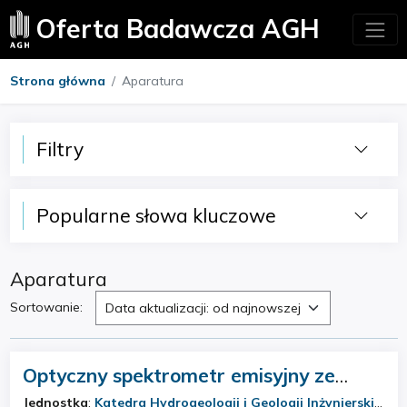
Oferta Badawcza AGH
Strona główna
Aparatura
Filtry
Popularne słowa kluczowe
Aparatura
Sortowanie:
Data aktualizacji: od najnowszej
Optyczny spektrometr emisyjny ze
wzbudzeniem w plazmie indukcyjnie
Jednostka
:
Katedra Hydrogeologii i Geologii Inżynierskiej