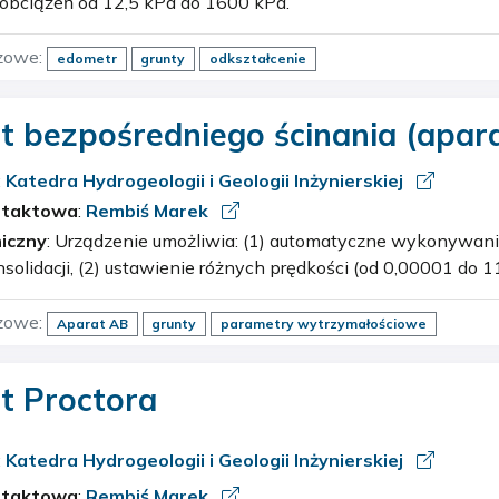
 obciążeń od 12,5 kPa do 1600 kPa.
zowe:
edometr
grunty
odkształcenie
t bezpośredniego ścinania (apar
:
Katedra Hydrogeologii i Geologii Inżynierskiej
ntaktowa
:
Rembiś Marek
iczny
: Urządzenie umożliwia: (1) automatyczne wykonywanie zaprogramowanych
olidacji, (2) ustawienie różnych prędkości (od 0,00001 do 
dla każdego z cykli w teście ścinania. Maksymalne pionowe 
zowe:
Aparat AB
grunty
parametry wytrzymałościowe
t Proctora
:
Katedra Hydrogeologii i Geologii Inżynierskiej
ntaktowa
:
Rembiś Marek