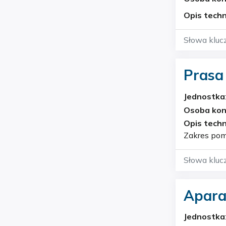
Opis techn
Słowa kluc
Prasa
Jednostka
Osoba ko
Opis techn
Zakres pom
Słowa kluc
Apara
Jednostka