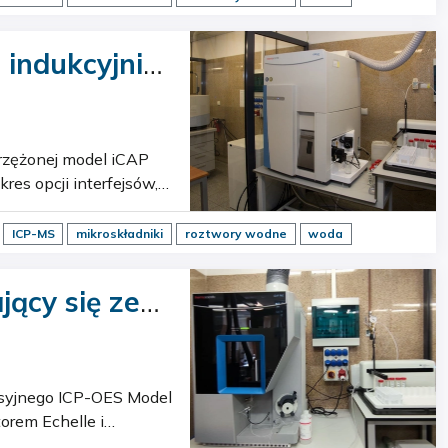
 indukcyjnie
nych …
ICP-MS
mikroskładniki
roztwory wodne
woda
ący się ze
gotowania
orem Echelle i
detektorem CID. 2. Mineralizatora mikrofalowego UltraWAVE (Milestone) Tech…