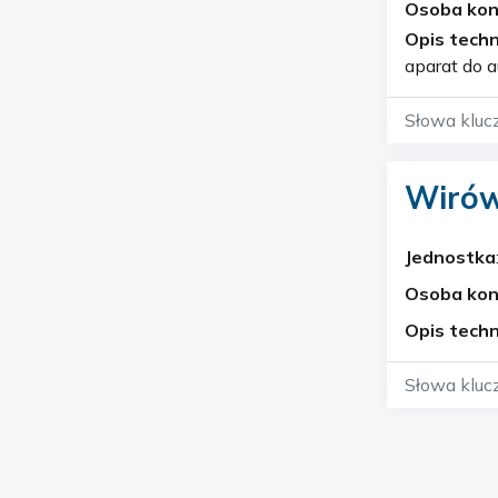
Osoba ko
Opis techn
aparat do 
efektywnyc
Słowa kluc
Wirów
Jednostka
Osoba ko
Opis techn
Słowa kluc