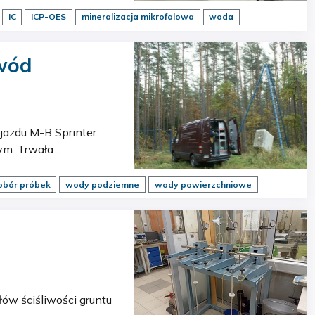
IC
ICP-OES
mineralizacja mikrofalowa
woda
 wód
ym. Trwała
szafy i szuflad…
obór próbek
wody podziemne
wody powierzchniowe