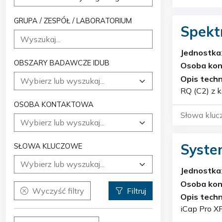
GRUPA / ZESPÓŁ / LABORATORIUM
Spekt
Jednostka
OBSZARY BADAWCZE IDUB
Osoba ko
Opis techn
RQ (C2) z komorą 
daje dosko
OSOBA KONTAKTOWA
Słowa kluc
System
SŁOWA KLUCZOWE
spekt
Jednostka
prób 
Osoba ko
Wyczyść filtry
Filtruj
chrom
Opis techn
iCap Pro X