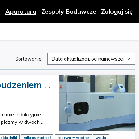
Aparatura
Zespoły Badawcze
Zaloguj się
Sortowanie:
Data aktualizacji: od najnowszej
budzeniem w
ES)
ch detektor…
składniki
mikroskładniki
roztwory wodne
woda