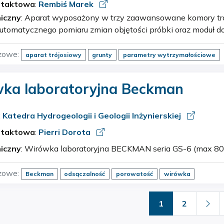
ntaktowa
:
Rembiś Marek
iczny
: Aparat wyposażony w trzy zaawansowane komory trójosiowe (Tri-Cell Plus),
automatycznego pomiaru zmian objętości próbki oraz moduł d
h. Urządzenie umożliwia użytkownikowi kontrolę manualną
zowe:
aparat trójosiowy
grunty
parametry wytrzymałościowe
ka laboratoryjna Beckman
:
Katedra Hydrogeologii i Geologii Inżynierskiej
ntaktowa
:
Pierri Dorota
iczny
: Wirówka laboratoryjna BECKMAN seria GS-6 (max 80
zowe:
Beckman
odsączalność
porowatość
wirówka
1
2