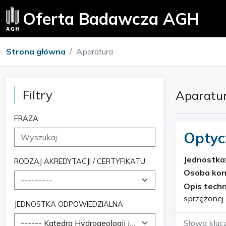
Oferta Badawcza AGH
Strona główna
Aparatura
Filtry
Aparatu
FRAZA
Optyc
plazm
Jednostka
RODZAJ AKREDYTACJI / CERTYFIKATU
Osoba ko
---------
Opis techn
sprzężonej model O
JEDNOSTKA ODPOWIEDZIALNA
kierunkach 
------ Katedra Hydrogeologii i Geologii Inżynierskiej
Słowa kluc