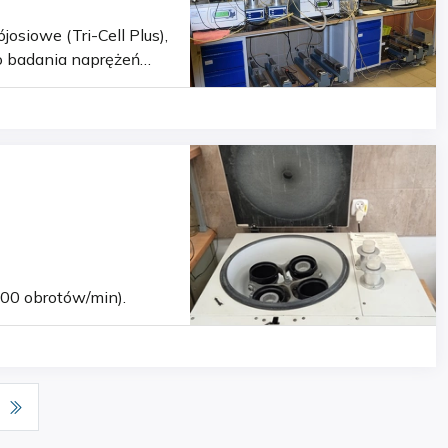
o badania naprężeń
 lub autom…
00 obrotów/min).