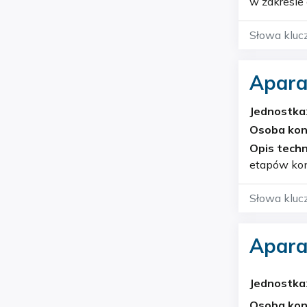
w zakresie
Słowa kluc
Apara
Jednostka
Osoba ko
Opis techn
etapów kons
kierunków 
Słowa kluc
Apara
Jednostka
Osoba ko