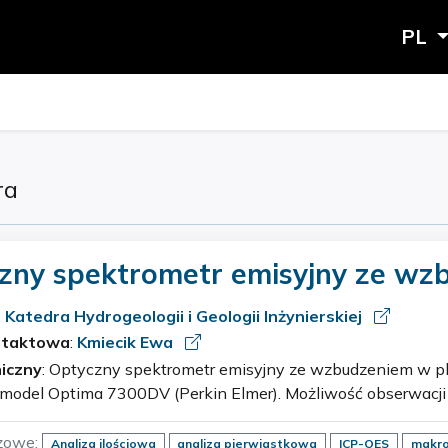
PL
ra
zny spektrometr emisyjny ze wz
ie indukcyjnie sprzężonej (ICP-O
:
Katedra Hydrogeologii i Geologii Inżynierskiej
ntaktowa
:
Kmiecik Ewa
iczny
: Optyczny spektrometr emisyjny ze wzbudzeniem w plazmie indukcyjnie
ptima 7300DV (Perkin Elmer). Możliwość obserwacji plazmy w dwóch
tzw. system dual view (axial i radial) oraz zastosowanie dwó
zowe:
Analiza ilościowa
analiza pierwiastkowa
ICP-OES
makro