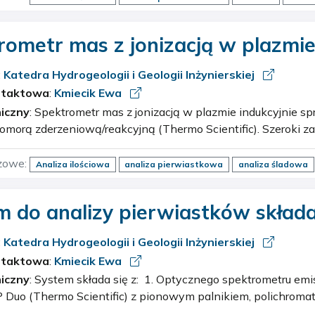
rometr mas z jonizacją w plazmie
sprzężonej (ICP-MS)
:
Katedra Hydrogeologii i Geologii Inżynierskiej
ntaktowa
:
Kmiecik Ewa
iczny
: Spektrometr mas z jonizacją w plazmie indukcyjnie sprzężonej model iCAP
zderzeniową/reakcyjną (Thermo Scientific). Szeroki zakres opcji interfejsów,
nałe możliwości wyboru w zależności od potrzeb i analizowa
zowe:
Analiza ilościowa
analiza pierwiastkowa
analiza śladowa
 do analizy pierwiastków składaj
rometru, mineralizatora do przy
:
Katedra Hydrogeologii i Geologii Inżynierskiej
do analizy kationów i modułu do
ntaktowa
:
Kmiecik Ewa
atografii jo…
iczny
: System składa się z: 1. Optycznego spektrometru emisyjnego ICP-OES Model
P Duo (Thermo Scientific) z pionowym palnikiem, polichromat