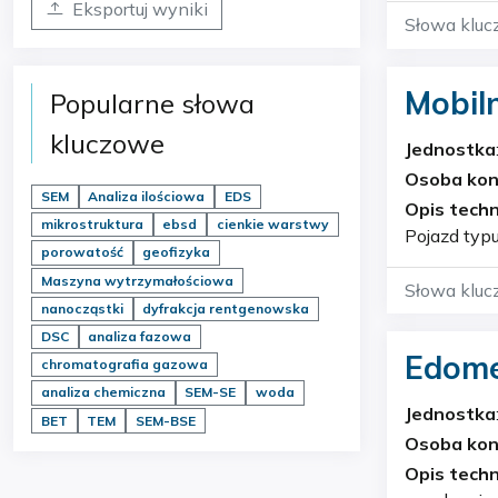
Eksportuj wyniki
Słowa kluc
Mobil
Popularne słowa
kluczowe
Jednostka
Osoba ko
SEM
Analiza ilościowa
EDS
Opis techn
mikrostruktura
ebsd
cienkie warstwy
Pojazd typ
porowatość
geofizyka
specjalist
Maszyna wytrzymałościowa
Słowa kluc
nanocząstki
dyfrakcja rentgenowska
DSC
analiza fazowa
Edome
chromatografia gazowa
analiza chemiczna
SEM-SE
woda
Jednostka
BET
TEM
SEM-BSE
Osoba ko
Opis techn