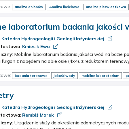
zowe:
analiza anionów
Analiza ilościowa
analiza pierwiastkowa
ne laboratorium badania jakości
:
Katedra Hydrogeologii i Geologii Inżynierskiej
ntaktowa
:
Kmiecik Ewa
iczny
: Mobilne laboratorium badania jakości wód na bazie pojazdu M-B Sprinter.
u furgon z napędem na obie osie (4x4), z reduktorem terenow
yczna zabudowa laboratoryjna z materiałów kwasoodpornych (
zowe:
badania terenowe
jakość wody
mobilne laboratorium
p
try
:
Katedra Hydrogeologii i Geologii Inżynierskiej
ntaktowa
:
Rembiś Marek
iczny
: Urządzenie służy do określenia edometrycznych modułów ściśliwości gruntu