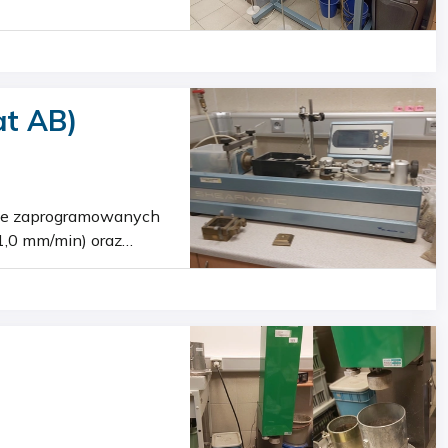
at AB)
11,0 mm/min) oraz
obcią…