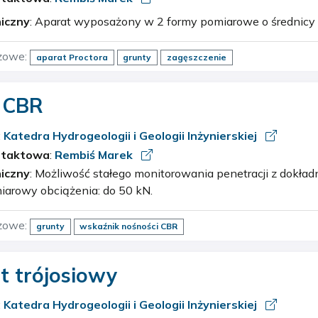
iczny
: Aparat wyposażony w 2 formy pomiarowe o średnic
zowe:
aparat Proctora
grunty
zagęszczenie
 CBR
:
Katedra Hydrogeologii i Geologii Inżynierskiej
ntaktowa
:
Rembiś Marek
iczny
: Możliwość stałego monitorowania penetracji z dokładnością do 0,001 mm.
iarowy obciążenia: do 50 kN.
zowe:
grunty
wskaźnik nośności CBR
t trójosiowy
:
Katedra Hydrogeologii i Geologii Inżynierskiej