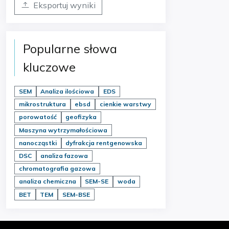
Eksportuj wyniki
Popularne słowa
kluczowe
SEM
Analiza ilościowa
EDS
mikrostruktura
ebsd
cienkie warstwy
porowatość
geofizyka
Maszyna wytrzymałościowa
nanocząstki
dyfrakcja rentgenowska
DSC
analiza fazowa
chromatografia gazowa
analiza chemiczna
SEM-SE
woda
BET
TEM
SEM-BSE