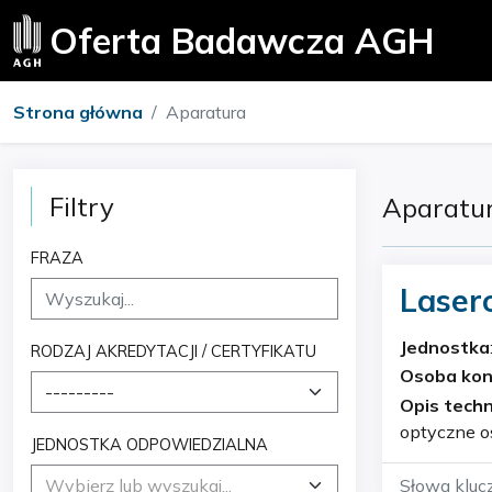
Oferta Badawcza AGH
Strona główna
Aparatura
Filtry
Aparatu
FRAZA
Laser
fotoe
Jednostka
RODZAJ AKREDYTACJI / CERTYFIKATU
Osoba ko
---------
Opis techn
optyczne o
JEDNOSTKA ODPOWIEDZIALNA
Wybierz lub wyszukaj...
Słowa kluc