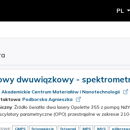
PL
ra
owy dwuwiązkowy - spektromet
lektryczny
:
Akademickie Centrum Materiałów i Nanotechnologii
ntaktowa
:
Podborska Agnieszka
iczny
: Źródło światła: dwa lasery Opolette 355 z pompą Nd:YAG wyposażoną w
scylatory parametryczne (OPO) przestrajalne w zakresie 21
mocy impulsu rzędu 500 kW. Układ detekcji: elektrochemiczna stacj
zowe:
CIMPS
fotonapięcie
fotoprąd
IMPS
IMVS
półprzewo