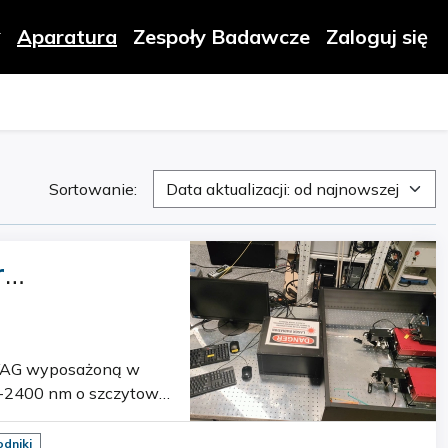
Aparatura
Zespoły Badawcze
Zaloguj się
Sortowanie:
Data aktualizacji: od najnowszej
r
0-2400 nm o szczytowej
a robocza Z…
dniki