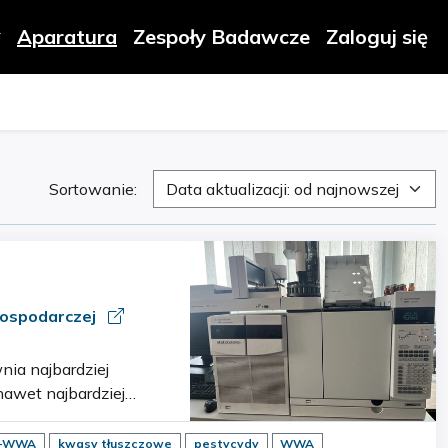
Aparatura
Zespoły Badawcze
Zaloguj się
Sortowanie:
Data aktualizacji: od najnowszej
 Gospodarczej
awet najbardziej
 system…
y-WWA
kwasy tłuszczowe
pestycydy
WWA