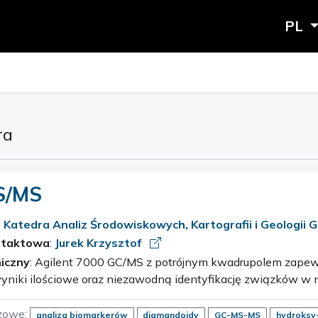
PL
ra
S/MS
:
Katedra Analiz Środowiskowych, Kartografii i Geologii
ntaktowa
:
Jurek Krzysztof
iczny
: Agilent 7000 GC/MS z potrójnym kwadrupolem zapewnia najbardziej
yniki ilościowe oraz niezawodną identyfikację związków w n
matrycach. Granica detekcji urządzenia (IDL), wynoszący dla
zowe:
analiza biomarkerów
diamandoidy
GC-MS-MS
hydroks