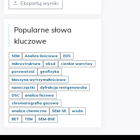
Eksportuj wyniki
Popularne słowa
kluczowe
SEM
Analiza ilościowa
EDS
mikrostruktura
ebsd
cienkie warstwy
porowatość
geofizyka
Maszyna wytrzymałościowa
nanocząstki
dyfrakcja rentgenowska
DSC
analiza fazowa
chromatografia gazowa
analiza chemiczna
SEM-SE
woda
BET
TEM
SEM-BSE