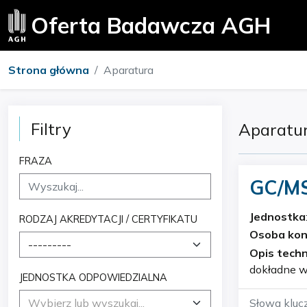
Oferta Badawcza AGH
Strona główna
Aparatura
Filtry
Aparatu
FRAZA
GC/M
Jednostka
RODZAJ AKREDYTACJI / CERTYFIKATU
Osoba ko
---------
Opis techn
dokładne w
JEDNOSTKA ODPOWIEDZIALNA
złożonych 
Wybierz lub wyszukaj...
Słowa kluc