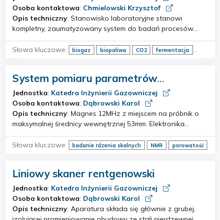
produkcji biogazu
Osoba kontaktowa
:
Chmielowski Krzysztof
Opis techniczny
: Stanowisko laboratoryjne stanowi
kompletny, zaumatyzowany system do badań procesów
fermentacji metanowej i produkcji biogazu. Charakteryzuje
się modułową budową, wysoką precyzją pomiarów, pełną
Słowa kluczowe:
biogaz
biopaliwa
CO2
fermentacja
rejestracją danych procesowych. Umożliwia…
metan
System pomiaru parametrów
przepływu w ośrodku dla przepływu
Jednostka
:
Katedra Inżynierii Gazowniczej
dwufazowego
Osoba kontaktowa
:
Dąbrowski Karol
Opis techniczny
: Magnes 12MHz z miejscem na próbnik o
maksymalnej średnicy wewnętrznej 53mm. Elektronika
spektrometru cyfrowego z programatorem impulsów,
akwizycja z szybkim próbkowaniem A/D, przedwzmacniacz
Słowa kluczowe:
badanie rdzenia skalnych
NMR
porowatość
zoptymalizowany do pracy z niską częs…
rozkład porów
stopień nasycenia
zwilżalność
Liniowy skaner rentgenowski
Jednostka
:
Katedra Inżynierii Gazowniczej
Osoba kontaktowa
:
Dąbrowski Karol
Opis techniczny
: Aparatura składa się głównie z grubej,
izolującej promieniowanie obudowy ze stali nierdzewnej,