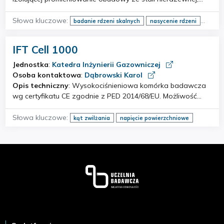
sterowanego komputerowo generatora promieniowania
rentgenowskiego umożliwiającego użytkownikowi regulację
Słowa kluczowe:
badanie rdzeni skalnych
nasycenie rdzeni
natężenia promieniowania rentgenowskiego,…
porowatość
IFT Cell 1000
Jednostka
:
Katedra Inżynierii Gazowniczej
Osoba kontaktowa
:
Dąbrowski Karol
Opis techniczny
: Wysokociśnieniowa komórka badawcza
wg certyfikatu CE zgodnie z PED 2014/68/EU. Możliwość
pomiaru dla ciśnień do 1000 bar i 200 °C. System obrotowy
dla kąta zwilżania - pomiar między cieczą, a skałą, próbka
Słowa kluczowe:
kąt zwilżania
napięcie powierzchniowe
(płyta skalna &Oslas…
Stopka