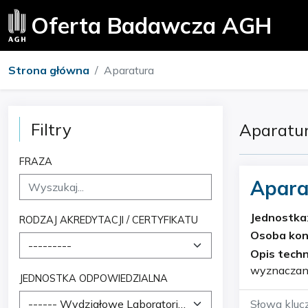
Oferta Badawcza AGH
Strona główna
Aparatura
Filtry
Aparatu
FRAZA
Apara
Anton
Jednostka
RODZAJ AKREDYTACJI / CERTYFIKATU
Geochemi
Osoba ko
---------
Opis techn
wyznaczani
JEDNOSTKA ODPOWIEDZIALNA
------ Wydziałowe Laboratorium Badań Fazowych, Strukturalnych, Teksturalnych i Geochemicznych
Słowa kluc