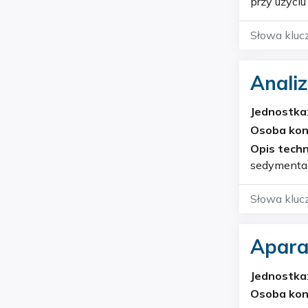
przy użyciu dyfrakc
Słowa kluc
Analiz
Jednostka
Geochemi
Osoba ko
Opis techn
sedymentacyjną z
Słowa kluc
Apara
Jednostka
Geochemi
Osoba ko