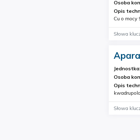
Geochemi
Osoba ko
Opis techn
Cu o mocy 9 kW. Aparat jest wyposażony w precyzyjny goniom
Słowa kluc
Aparat
Jednostka
Geochemi
Osoba ko
Opis techn
kwadrupol
Słowa kluc