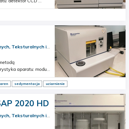
ych, Teksturalnych i
nieruchomego skanera rentgenowskiego moduł pionowego ruchu komory pomiarowej automat…
iaren
sedymentacja
uziarnienie
ASAP 2020 HD
ych, Teksturalnych i