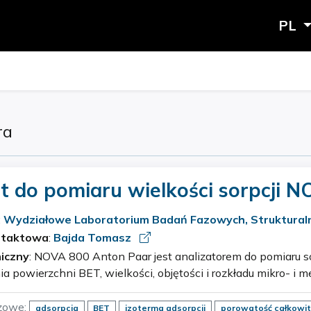
PL
ra
t do pomiaru wielkości sorpcji 
 Paar
:
Wydziałowe Laboratorium Badań Fazowych, Strukturaln
cznych
ntaktowa
:
Bajda Tomasz
iczny
: NOVA 800 Anton Paar jest analizatorem do pomiaru sorpcji gazów i
a powierzchni BET, wielkości, objętości i rozkładu mikro- i
i materiałach porowatych. Charakterystyka aparatu: sorpcja ga…
zowe:
adsorpcja
BET
izoterma adsorpcji
porowatość całkowi