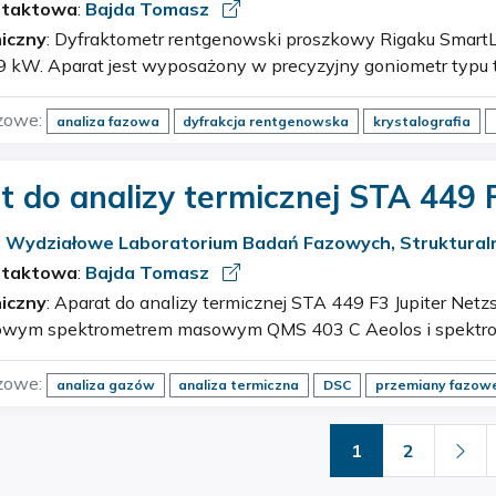
cznych
ntaktowa
:
Bajda Tomasz
iczny
: Dyfraktometr rentgenowski proszkowy Rigaku SmartLab z wirującą anodą
etr typu theta-theta, justowany
przez komputerowy system sterowania. Parametry tec
zowe:
analiza fazowa
dyfrakcja rentgenowska
krystalografia
 do analizy termicznej STA 449 F
:
Wydziałowe Laboratorium Badań Fazowych, Strukturaln
cznych
ntaktowa
:
Bajda Tomasz
iczny
: Aparat do analizy termicznej STA 449 F3 Jupiter Netzsch sprzężony z
owym spektrometrem masowym QMS 403 C Aeolos i spektro
zowe:
analiza gazów
analiza termiczna
DSC
przemiany fazow
1
2