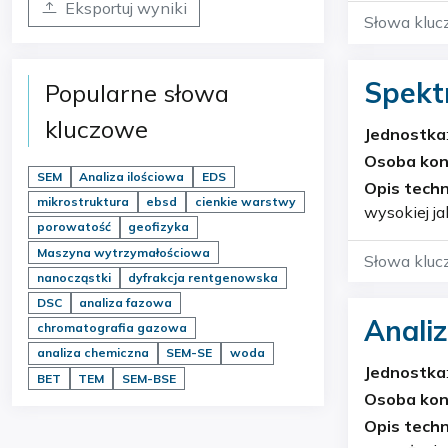
Eksportuj wyniki
Słowa kluc
Spekt
Popularne słowa
kluczowe
Jednostka
Geochemi
Osoba ko
SEM
Analiza ilościowa
EDS
Opis techn
mikrostruktura
ebsd
cienkie warstwy
wysokiej j
porowatość
geofizyka
Maszyna wytrzymałościowa
Słowa kluc
nanocząstki
dyfrakcja rentgenowska
DSC
analiza fazowa
Analiz
chromatografia gazowa
analiza chemiczna
SEM-SE
woda
Jednostka
BET
TEM
SEM-BSE
Geochemi
Osoba ko
Opis techn