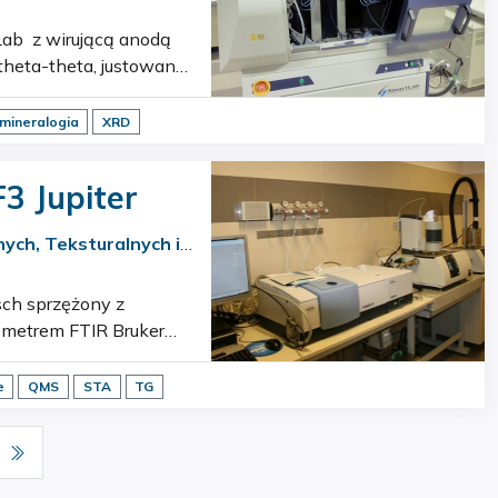
hniczne: maksymal…
mineralogia
XRD
3 Jupiter
ych, Teksturalnych i
metrem FTIR Bruker
Tensor 27 z TGA-IR. Parametry techniczne: rzeczywisty pomiar TG, DTA–TG, DSC-TG zak…
e
QMS
STA
TG