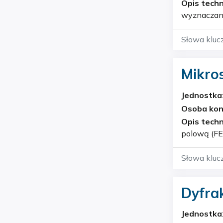
Opis techn
wyznaczani
Słowa kluc
Mikro
200 F
Jednostka
Geochemi
Osoba ko
Opis techn
polową (FE
obserwacji
Słowa kluc
Dyfra
Jednostka