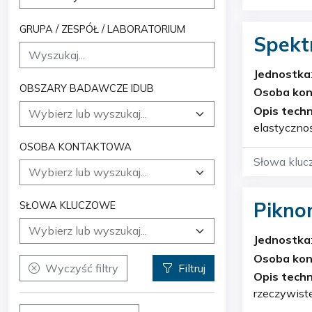
GRUPA / ZESPÓŁ / LABORATORIUM
Spekt
Jednostka
OBSZARY BADAWCZE IDUB
Geochemi
Osoba ko
Opis techn
elastyczno
monochroma
OSOBA KONTAKTOWA
stabilność
Słowa kluc
Pikno
SŁOWA KLUCZOWE
Jednostka
Geochemi
Osoba ko
Wyczyść filtry
Filtruj
Opis techn
rzeczywiste
wykorzysty