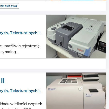
szkieletowa
ych, Teksturalnych i
aksymalną
 MCT (ch…
II
ych, Teksturalnych i