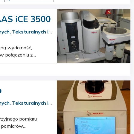
AAS iCE 3500
ych, Teksturalnych i
w połączeniu z
ługoterminową
o
ych, Teksturalnych i
Do pomiarów
peratury za p…