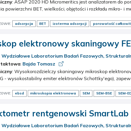
iczny
: ASAP 2020 HD Micromeritics jest analizatorem do pomiaru sorpcji gazów i
a powierzchni BET, wielkości, objętości i rozkładu mikro- i
i materiałach porowatych. Charakterystyka aparatu: sor…
zowe:
adsorpcja
BET
izoterma adsorpcji
porowatość całkowi
skop elektronowy skaningowy FE
EG
:
Wydziałowe Laboratorium Badań Fazowych, Strukturaln
cznych
ntaktowa
:
Bajda Tomasz
iczny
: Wysokorozdzielczy skaningowy mikroskop elektronowy z gorącą emisją
G - wysokostabilny emiter elektronów Schottky'ego), zapew
 w zmiennej próżni, powiększenia 70 ÷ 300 000x, zdolność…
zowe:
ebsd
mikroskopia elektronowa
SEM
SEM-BSE
SEM-E
ktometr rentgenowski SmartLa
:
Wydziałowe Laboratorium Badań Fazowych, Strukturaln