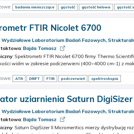
zowe:
badania nieniszczące
gęstość
gęstość helowa
gęstość 
rometr FTIR Nicolet 6700
:
Wydziałowe Laboratorium Badań Fazowych, Strukturaln
cznych
ntaktowa
:
Bajda Tomasz
iczny
: Spektrometr FTIR Nicolet 6700 firmy Thermo Scientific umożliwia rejestrację
akości widm w zakresie podczerwieni (400÷4000 cm-1) z m
rozdzielczością równą 0,1 cm-1. Wyposażenie: detektory DTGS i
zowe:
ATR
DRIFT
FTIR
podczerwień
spektroskopia
ator uziarnienia Saturn DigiSizer 
:
Wydziałowe Laboratorium Badań Fazowych, Strukturaln
cznych
ntaktowa
:
Bajda Tomasz
iczny
: Saturn DigiSizer II Micromeritics mierzy dystrybucję rozkładu wielkości cząstek