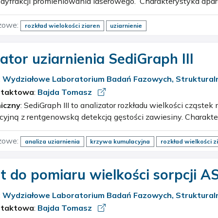
ji promieniowania laserowego. Charakterystyka aparatu: detektor CCD
laser: półprzewodnikowy diodowy moc lasera: 6-9 mW…
zowe:
rozkład wielokości ziaren
uziarnienie
ator uziarnienia SediGraph III
:
Wydziałowe Laboratorium Badań Fazowych, Strukturaln
cznych
ntaktowa
:
Bajda Tomasz
iczny
: SediGraph III to analizator rozkładu wielkości cząstek metodą
 rentgenowską detekcją gęstości zawiesiny. Charakterystyka aparatu: moduł
zowe:
analiza uziarnienia
krzywa kumulacyjna
rozkład wielkości z
t do pomiaru wielkości sorpcji 
:
Wydziałowe Laboratorium Badań Fazowych, Strukturaln
cznych
ntaktowa
:
Bajda Tomasz