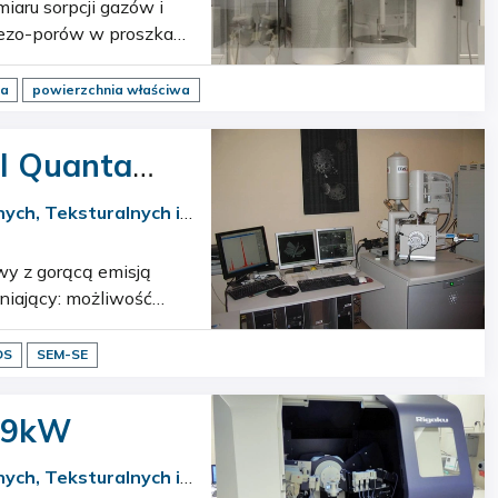
 mezo-porów w proszkach
ta
powierzchnia właściwa
I Quanta
ych, Teksturalnych i
niający: możliwość
DS
SEM-SE
b 9kW
ych, Teksturalnych i