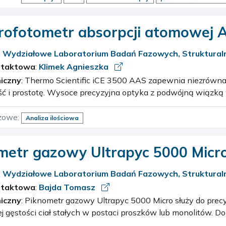
rofotometr absorpcji atomowej 
:
Wydziałowe Laboratorium Badań Fazowych, Strukturaln
cznych
ntaktowa
:
Klimek Agnieszka
iczny
: Thermo Scientific iCE 3500 AAS zapewnia niezrównaną wydajność,
ść i prostotę. Wysoce precyzyjna optyka z podwójną wiązką 
torem Echelle zapewnia niskie granice wykrywalności i d
…
zowe:
Analiza ilościowa
metr gazowy Ultrapyc 5000 Micr
:
Wydziałowe Laboratorium Badań Fazowych, Strukturaln
cznych
ntaktowa
:
Bajda Tomasz
iczny
: Piknometr gazowy Ultrapyc 5000 Micro służy do precyzyjnego pomiaru
j gęstości ciał stałych w postaci proszków lub monolitów. 
wany jest hel. Urządzenie posiada wbudowaną regulację tem